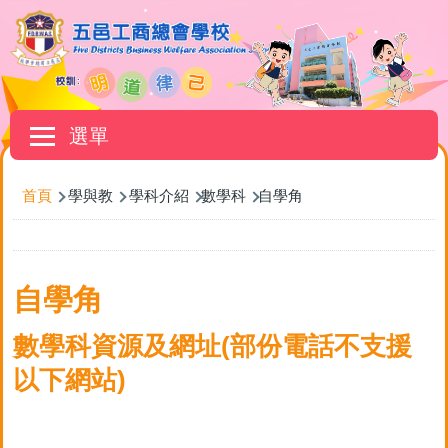
移至主內容
Main
選單
navigation
首頁
學與教
學科介紹
數學科
自學角
導
自學角
航
連
數學科資源及網址(部份電話不支援
結
以下網站)