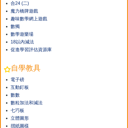
合24 (二)
魔力橋牌遊戲
趣味數學網上遊戲
數獨
數學遊樂場
18以內減法
促進學習評估資源庫
自學教具
電子磅
互動釘板
數數
數粒加法和減法
七巧板
立體圖形
摺紙圖樣