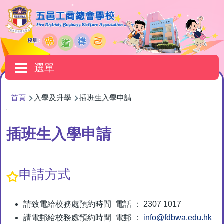
移至主內容
Main
選單
navigation
導
首頁
入學及升學
插班生入學申請
航
連
插班生入學申請
結
申請方式
請致電給校務處預約時間 電話 ： 2307 1017
請電郵給校務處預約時間 電郵 ：
info@fdbwa.edu.hk