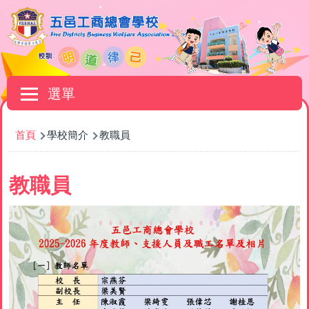
移至主內容
Main
選單
navigation
導
首頁
學校簡介
教職員
航
連
教職員
結