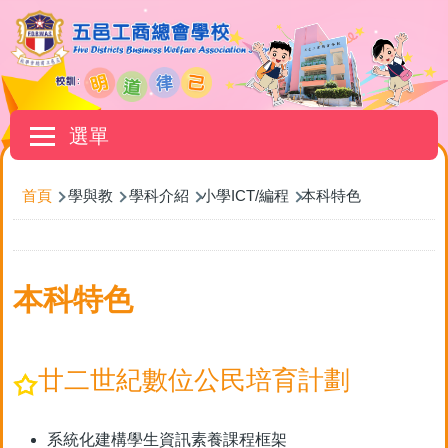
移至主內容
Main
選單
navigation
首頁
學與教
學科介紹
小學ICT/編程
本科特色
導
本科特色
航
連
結
廿二世紀數位公民培育計劃
系統化建構學生資訊素養課程框架