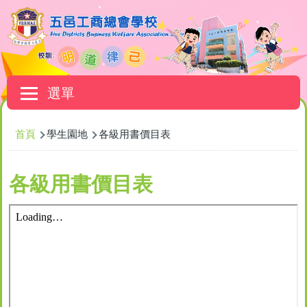
移至主內容
Main
選單
navigation
導
首頁
學生園地
各級用書價目表
航
連
各級用書價目表
結