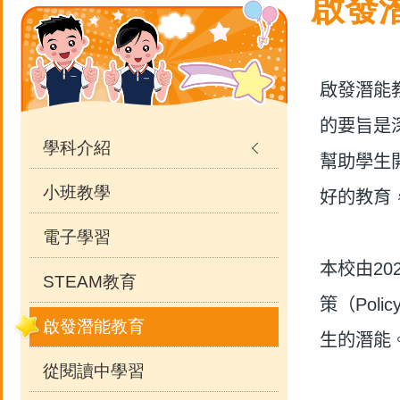
Main
啟發
結
navigation
啟發潛能
的要旨是
學科介紹
幫助學生
小班教學
好的教育
電子學習
本校由
20
STEAM教育
策（
Polic
啟發潛能教育
生的潛能
從閱讀中學習