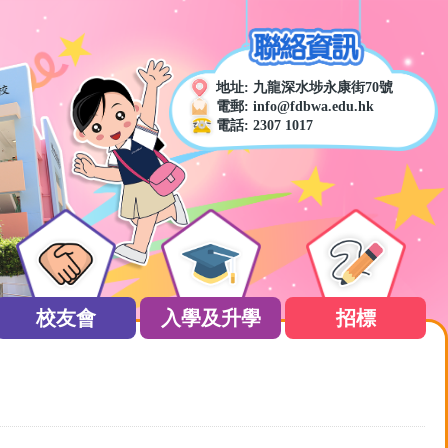
地址:
九龍深水埗永康街70號
電郵:
info@fdbwa.edu.hk
電話:
2307 1017
校友會
入學及升學
招標