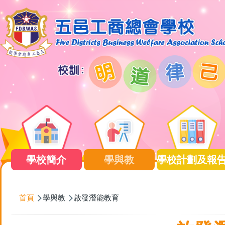
移至主內容
Main
navigation
學校簡介
學與教
學校計劃及報
導
首頁
學與教
啟發潛能教育
航
連