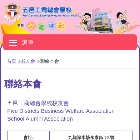
移至主內容
Main
選單
navigation
導
首頁
校友會
聯絡本會
航
連
聯絡本會
結
五邑工商總會學校校友會
Five Districts Business Welfare Association
School Alumni Association
會址:
九龍深水埗永康街 70 號