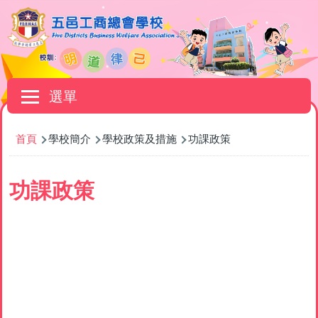
移至主內容
Main
選單
navigation
導
首頁
學校簡介
學校政策及措施
功課政策
航
連
功課政策
結