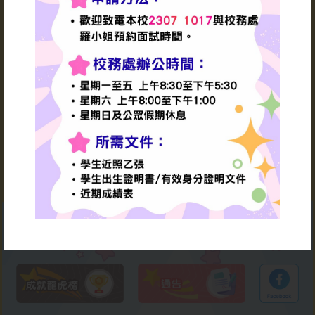
數學同樂日
李家超特首
1970（校友 ）
香港特別行政區
2026-07-06
第六任行政長官
謝師宴
2026-07-04
「傑出家長教師會、傑出家
長義工及學生傑出服務嘉許
禮」
2026-07-03
才藝匯演