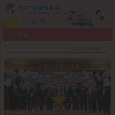
移至主內容
Main
選單
navigation
⭐️13/7-31/8暑假
65周年校慶典禮：行政長官李家超(校友)擔任主禮嘉賓