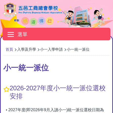
移至主內容
Main
選單
navigation
導
首頁
入學及升學
小一入學申請
小一統一派位
航
連
小一統一派位
結
2026-2027年度小一統一派位選校
安排
• 2027年度(即2026年9月入讀小一)統一派位選校日期為