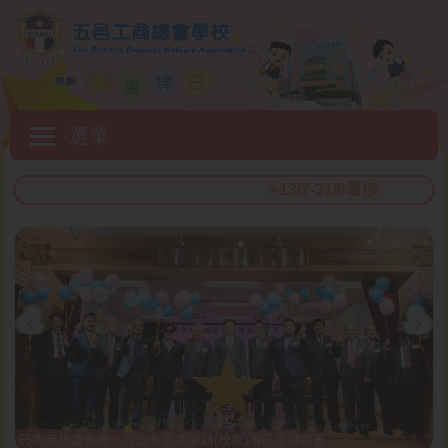
移至主內容
Main
選單
navigation
⭐️13/7-31/8暑假
65周年校慶典禮：行政長官李家超(校友)擔任主禮嘉賓