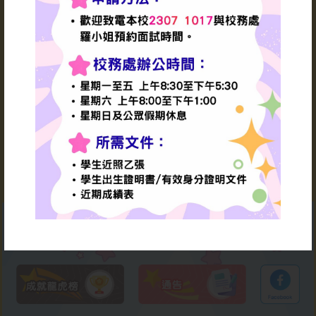
數學同樂日
李家超特首
1970（校友 ）
香港特別行政區
2026-07-06
第六任行政長官
謝師宴
2026-07-04
「傑出家長教師會、傑出家
長義工及學生傑出服務嘉許
禮」
2026-07-03
才藝匯演