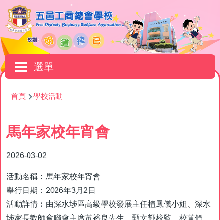
移至主內容
Main
選單
navigation
導
首頁
學校活動
航
連
馬年家校年宵會
結
2026-03-02
活動名稱︰馬年家校年宵會
舉行日期：2026年3月2日
活動詳情︰由深水埗區高級學校發展主任植鳳儀小姐、深水
埗家長教師會聯會主席黃裕良先生、甄文輝校監、校董們、