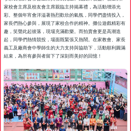
家校會主席及校友會主席親臨主持揭幕禮，為活動增添光
彩。整個年宵會洋溢著熱烈歡欣的氣氛，同學們盡情投入，
家長們熱心參與，展現了家校合作的精神。攤位遊戲精彩有
趣，笑聲此起彼落，現場充滿歡樂。而拍賣會更是高潮迭
起，同學們熱情競投，場面既緊張又熱鬧。在家教會、家長
義工及廠商會中學師生的大力支持與協助下，活動順利圓滿
結束，為所有參與者留下了深刻而美好的回憶！