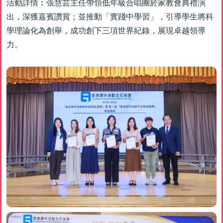
活動詳情︰張慧芸主任帶領低年級合唱團於家教會典禮演
出，深獲嘉賓讚賞；並推動「實踐中學習」，引導學生將科
學理論化為創舉，成功創下三項世界紀錄，展現卓越領導
力。