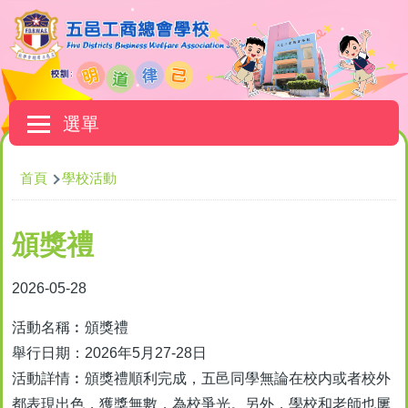
移至主內容
Main
選單
navigation
導
首頁
學校活動
航
連
頒獎禮
結
2026-05-28
活動名稱︰頒獎禮
舉行日期：2026年5月27-28日
活動詳情︰頒獎禮順利完成，五邑同學無論在校内或者校外
都表現出色，獲獎無數，為校爭光。另外，學校和老師也屢