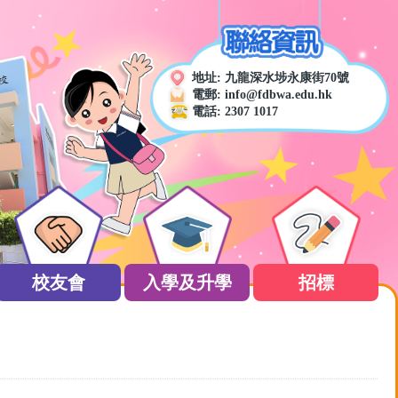
地址:
九龍深水埗永康街70號
電郵:
info@fdbwa.edu.hk
電話:
2307 1017
校友會
入學及升學
招標