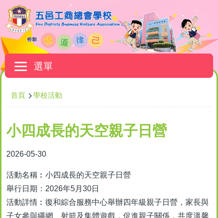
移至主內容
Main
選單
navigation
導
首頁
學校活動
航
連
小四成長的天空親子日營
結
2026-05-30
活動名稱︰小四成長的天空親子日營
舉行日期：2026年5月30日
活動詳情︰復和綜合服務中心舉辦四年級親子日營，家長與
子女參與繩網、射箭及集體遊戲，促進親子關係，共度溫馨