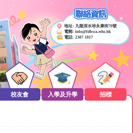
地址:
九龍深水埗永康街70號
電郵:
info@fdbwa.edu.hk
電話:
2307 1017
校友會
入學及升學
招標