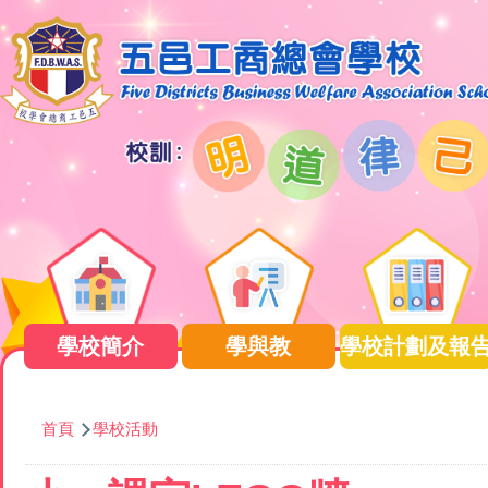
移至主內容
Main
navigation
學校簡介
學與教
學校計劃及報
導
首頁
學校活動
航
連