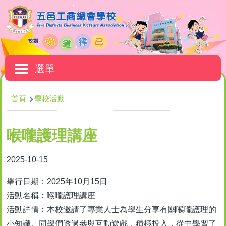
移至主內容
Main
選單
navigation
導
首頁
學校活動
航
連
喉嚨護理講座
結
2025-10-15
舉行日期：2025年10月15日
活動名稱︰喉嚨護理講座
活動詳情︰本校邀請了專業人士為學生分享有關喉嚨護理的
小知識。同學們透過參與互動遊戲，積極投入，從中學習了