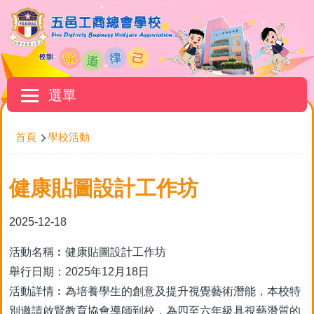
移至主內容
Main
選單
navigation
導
首頁
學校活動
航
連
健康貼圖設計工作坊
結
2025-12-18
活動名稱︰健康貼圖設計工作坊
舉行日期：2025年12月18日
活動詳情︰為培養學生的創意及提升視覺藝術潛能，本校特
別邀請啟賢教育協會導師到校，為四至六年級具視藝潛質的