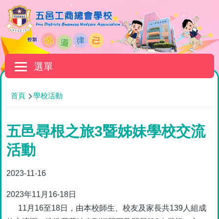
移至主內容
Main
選單
navigation
導
首頁
學校活動
航
連
五邑尋根之旅3暨姊妹學校交流
結
活動
2023-11-16
2023年11月16-18日
11月16至18日，由本校師生、校友及家長共139人組成