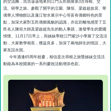
的交流團，浩浩蕩蕩地來到江門五邑開展第3次尋根、交
流、研學之旅。參觀了開平的立園、陳垣、梁啟超故居、華
僑華人博物館以及蓬江智水展示中心等富有僑鄉特色的景
點，加深大家對五邑僑鄉風貌的認識，亦近距離地感受了五
邑名人陳垣大師及梁啟超先生的動人事蹟，激發學生的愛國
情懷。11月17日早上，與姊妹學校江門紫沙小學展了交流活
動，大家教學相長，獲益良多，加深了兩地師生的情誼，大
家友誼永固。
今年適逢65周年校慶，相信是次尋根之旅暨姊妹交流活
動能為本校開展的一系列慶祝活動增添色彩。