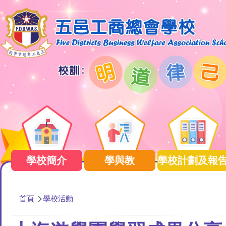
移至主內容
Main
navigation
學校簡介
學與教
學校計劃及報
導
首頁
學校活動
航
連