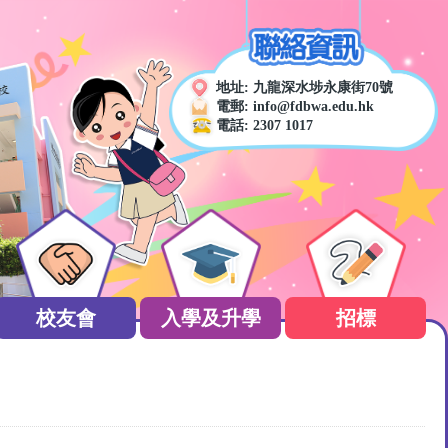
地址:
九龍深水埗永康街70號
電郵:
info@fdbwa.edu.hk
電話:
2307 1017
校友會
入學及升學
招標